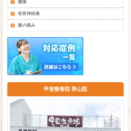
腰痛
坐骨神経痛
膝の痛み
甲斐整骨院 帯山院