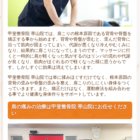
甲斐整骨院 帯山院では、肩こりの根本原因である背骨や骨盤を
矯正する事から始めます。背骨や骨盤が歪むと、歪んだ背骨に
沿って筋肉が固まってしまい、代謝が悪くなり冷えやむくみに
なり、結果的に肩こりになってしまうのです。マッサージに行
くと一時的に肩が軽くなった気がするのはリンパの流れや代謝
が良くなり、筋肉がほぐれるので軽くなった様に思うからで
す。しかしすぐに効果は消えてしまいます。
甲斐整骨院 帯山院では単に揉みほぐすだけでなく、根本原因の
背骨の歪みや骨盤の歪みを整え、肩こりのしにくい身体をつく
っていきます。また、矯正だけはなく、運動療法を組み合わせ
る事でより健康な身体作りをサポートしています。
肩の痛みの治療は甲斐整骨院 帯山院にお任せくださ
い