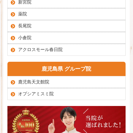
新宮院
薬院
長尾院
小倉院
アクロスモール春日院
鹿児島県 グループ院
鹿児島天文館院
オプシアミスミ院