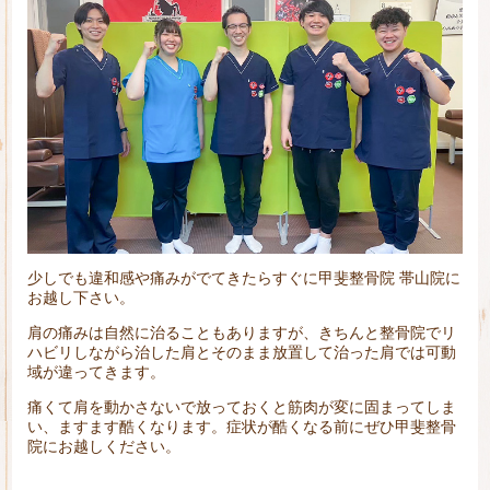
少しでも違和感や痛みがでてきたらすぐに甲斐整骨院 帯山院に
お越し下さい。
肩の痛みは自然に治ることもありますが、きちんと整骨院でリ
ハビリしながら治した肩とそのまま放置して治った肩では可動
域が違ってきます。
痛くて肩を動かさないで放っておくと筋肉が変に固まってしま
い、ますます酷くなります。症状が酷くなる前にぜひ甲斐整骨
院にお越しください。